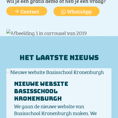
Wil je een gratis demo of heb je een vraag?
Contact
WhatsApp
Vorige
Volge
Het laatste nieuws
Nieuwe website
Basisschool
Kronenburgh
We gaan de nieuwe website van
Basisschool Kronenburgh maken. We