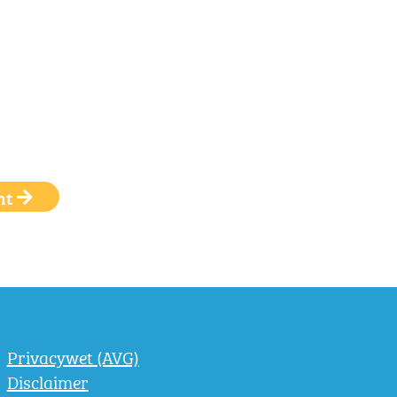
ht
Privacywet (AVG)
Disclaimer