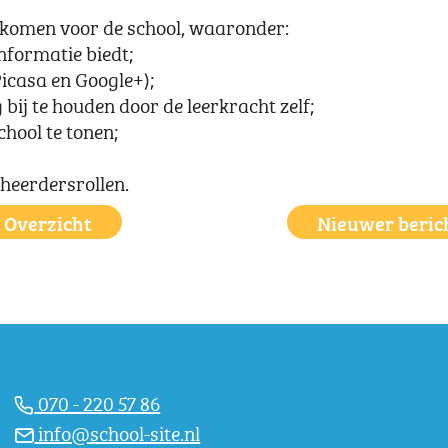
gekomen voor de school, waaronder:
nformatie biedt;
Picasa en Google+);
bij te houden door de leerkracht zelf;
hool te tonen;
eheerdersrollen.
Overzicht
Nieuwer beric
070 - 220 57 86
info@school-site.nl