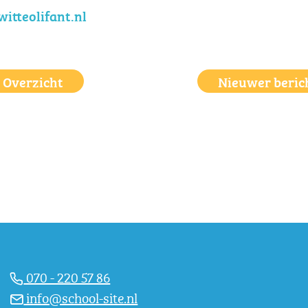
itteolifant.nl
Overzicht
Nieuwer beric
070 - 220 57 86
info@school-site.nl