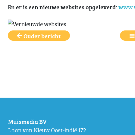
En er is een nieuwe websites opgeleverd:
www.w
Ouder bericht
Muismedia BV
Laan van Nieuw Oost-indië 172