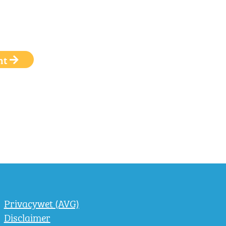
ht
Privacywet (AVG)
Disclaimer