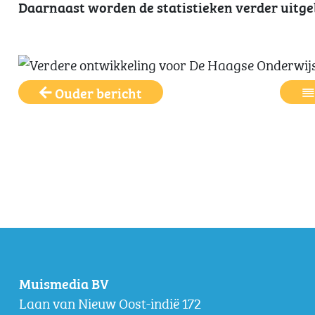
Daarnaast worden de statistieken verder uitge
Ouder bericht
Muismedia BV
Laan van Nieuw Oost-indië 172