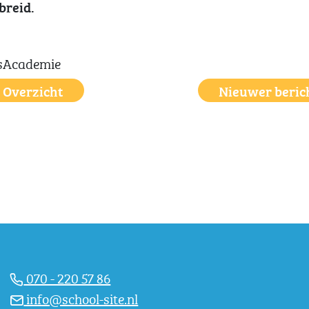
breid.
Overzicht
Nieuwer beric
070 - 220 57 86
info@school-site.nl