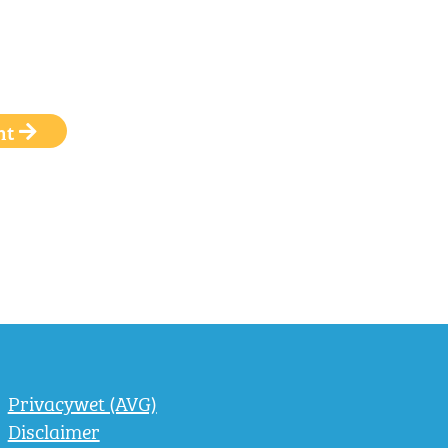
ht
Privacywet (AVG)
Disclaimer