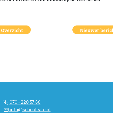
Overzicht
Nieuwer beric
070 - 220 57 86
info@school-site.nl