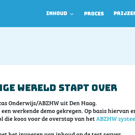
INHOUD
PRIJZE
PROCES
nge Wereld stapt over
ucas Onderwijs/ABZHW uit Den Haag.
en een werkende demo gekregen. Op basis hiervan e
ol die koos voor de overstap van het
ABZHW syste
et het invoeren van inhoud op de test server.