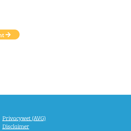
ht
Privacywet (AVG)
Disclaimer