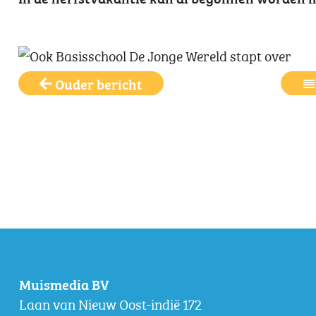
Ouder bericht
Muismedia BV
Laan van Nieuw Oost-indië 172