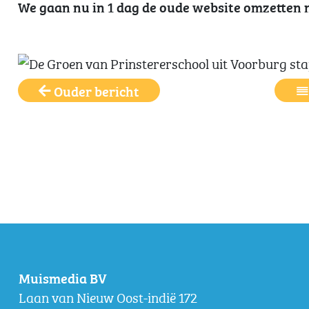
We gaan nu in 1 dag de oude website omzetten n
Ouder bericht
Muismedia BV
Laan van Nieuw Oost-indië 172