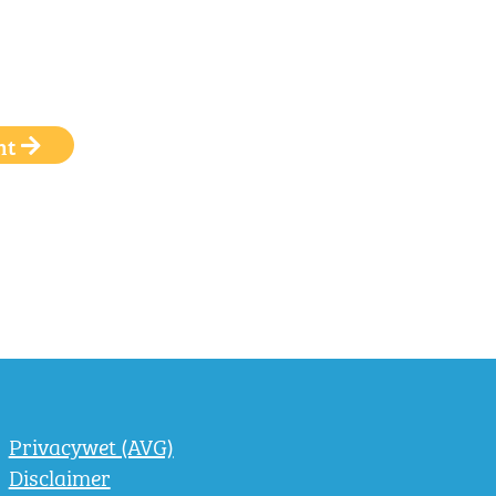
ht
Privacywet (AVG)
Disclaimer