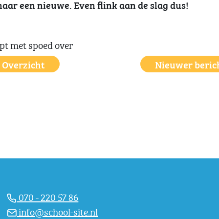
aar een nieuwe. Even flink aan de slag dus!
Overzicht
Nieuwer beric
070 - 220 57 86
info@school-site.nl