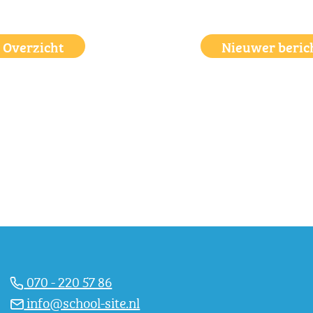
Overzicht
Nieuwer beric
070 - 220 57 86
info@school-site.nl