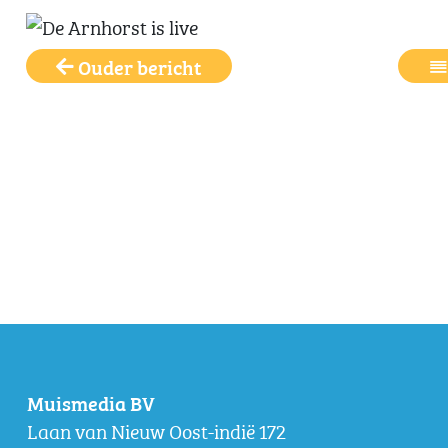
Ouder bericht
Muismedia BV
Laan van Nieuw Oost-indië 172