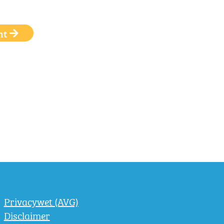
ht
Privacywet (AVG)
Disclaimer