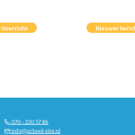
Overzicht
Nieuwer beric
070 - 220 57 86
info@school-site.nl