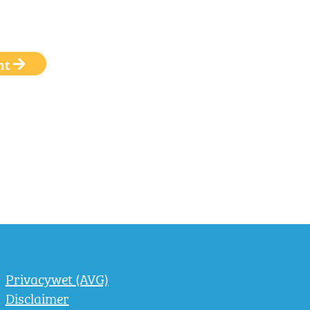
ht
Privacywet (AVG)
Disclaimer