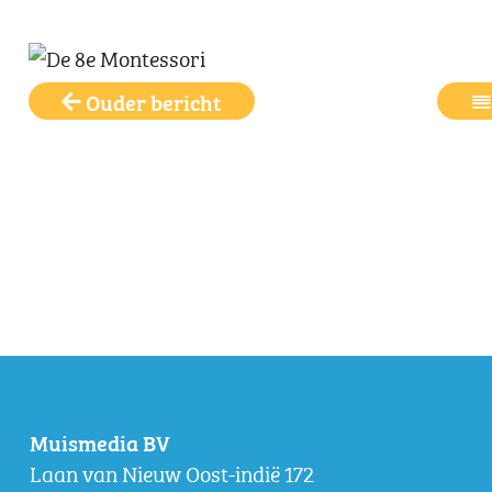
Ouder bericht
Muismedia BV
Laan van Nieuw Oost-indië 172