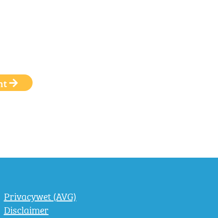
ht
Privacywet (AVG)
Disclaimer