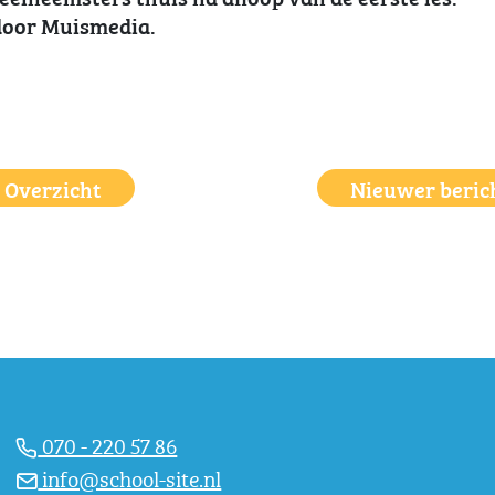
 door Muismedia.
Overzicht
Nieuwer beric
070 - 220 57 86
info@school-site.nl