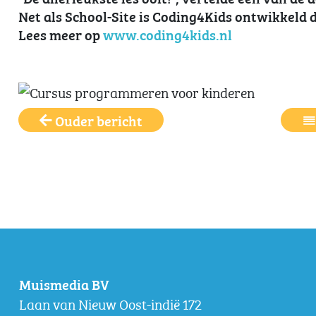
Net als School-Site is Coding4Kids ontwikkeld
Lees meer op
www.coding4kids.nl
Ouder bericht
Muismedia BV
Laan van Nieuw Oost-indië 172