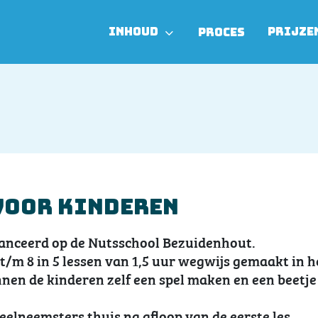
INHOUD
PRIJZE
PROCES
voor kinderen
lanceerd op de Nutsschool Bezuidenhout.
/m 8 in 5 lessen van 1,5 uur wegwijs gemaakt in h
en de kinderen zelf een spel maken en een beetje
 deelneemsters thuis na afloop van de eerste les.