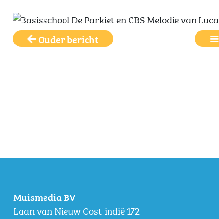
Ouder bericht
Muismedia BV
Laan van Nieuw Oost-indië 172