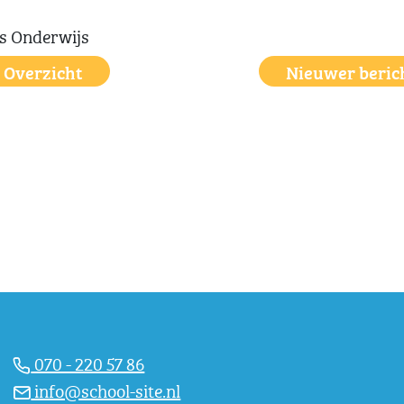
Overzicht
Nieuwer beric
070 - 220 57 86
info@school-site.nl