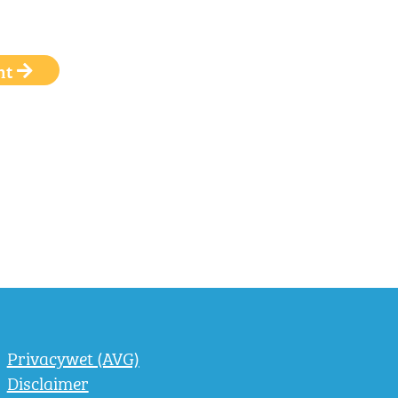
ht
Privacywet (AVG)
Disclaimer