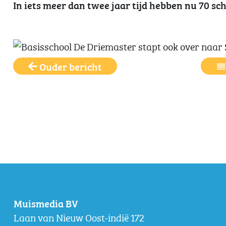
In iets meer dan twee jaar tijd hebben nu 70 sc
Ouder bericht
Muismedia BV
Laan van Nieuw Oost-indië 172