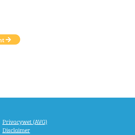
ht
Privacywet (AVG)
Disclaimer