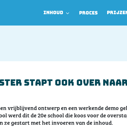
INHOUD
PRIJZE
PROCES
ster stapt ook over naa
een vrijblijvend ontwerp en een werkende demo ge
ool werd dit de 20e school die koos voor de overst
jn ze gestart met het invoeren van de inhoud.