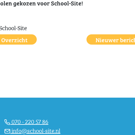
holen gekozen voor School-Site!
Overzicht
Nieuwer beric
070 - 220 57 86
info@school-site.nl